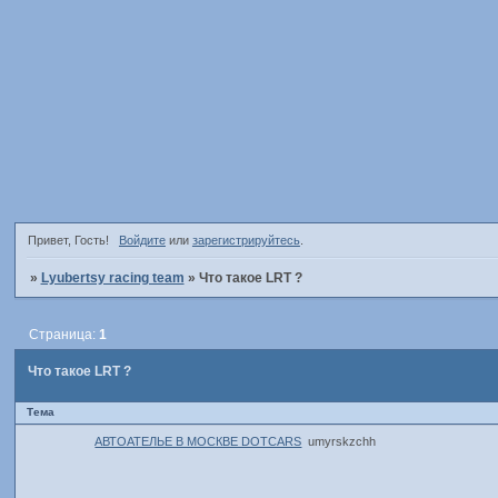
Привет, Гость!
Войдите
или
зарегистрируйтесь
.
»
Lyubertsy racing team
»
Что такое LRT ?
Страница:
1
Что такое LRT ?
Тема
АВТОАТЕЛЬЕ В МОСКВЕ DOTCARS
umyrskzchh