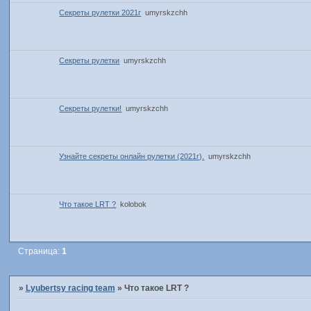
Секреты рулетки 2021г
umyrskzchh
Секреты рулетки
umyrskzchh
Секреты рулетки!
umyrskzchh
Узнайте секреты онлайн рулетки (2021г).
umyrskzchh
Что такое LRT ?
kolobok
Страница:
1
»
Lyubertsy racing team
»
Что такое LRT ?