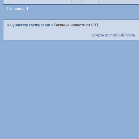
Страница:
1
»
Lyubertsy racing team
»
Важные новости от LRT..
создать бесплатный форум