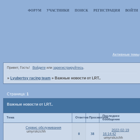
ФОРУМ
УЧАСТНИКИ
ПОИСК
РЕГИСТРАЦИЯ
ВОЙТИ
Активные темы
Привет, Гость!
Войдите
или
зарегистрируйтесь
.
»
Lyubertsy racing team
»
Важные новости от LRT..
Страница:
1
Важные новости от LRT..
Последнее
Тема
Ответов
Просмотров
сообщение
Сервис обслуживания
2022-02-19
umyrskzchh
0
38
16:14:42
umyrskzchh